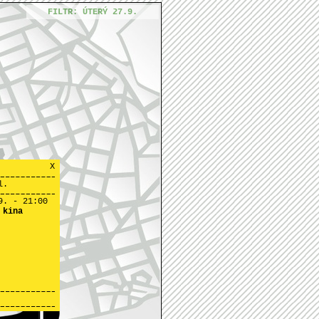
FILTR: ÚTERÝ 27.9.
X
l.
9. - 21:00
 kina