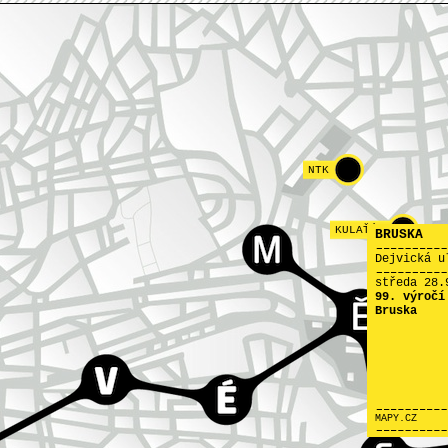
NTK
KULAŤÁK
BRUSKA
Dejvická u
středa 28.
99. výročí
Bruska
MAPY.CZ