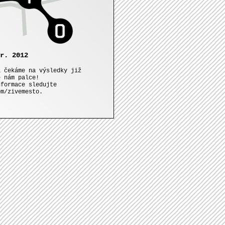
r. 2012
a čekáme na výsledky již
e nám palce!
nformace sledujte
om/zivemesto.