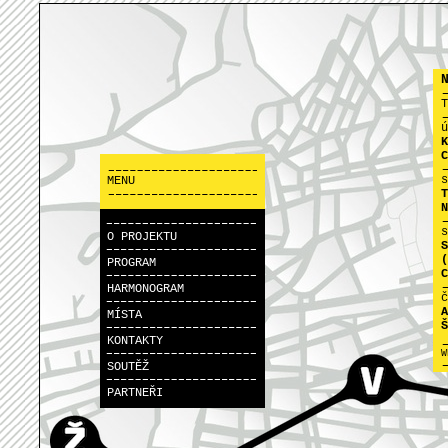
T
ú
K
C
s
MENU
T
N
s
O PROJEKTU
S
(
PROGRAM
C
HARMONOGRAM
č
A
MÍSTA
Š
KONTAKTY
W
SOUTĚŽ
PARTNEŘI