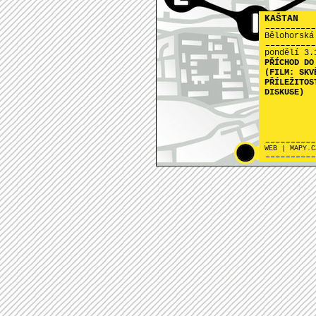
KAŠTAN
Bělohorská
pondělí 3.
PŘÍCHOD DO
(FILM: SKV
PŘÍLEŽITOS
DISKUSE)
B
WEB
|
MAPY.C
KAŠTAN