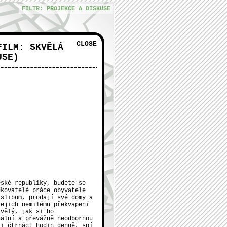
FILTR: PROJEKCE A DISKUSE
CLOSE
FILM: SKVĚLÁ
USE)
POTRVÁ
KOŤÁTKO
eské republiky, budete se
dkovatelé práce obyvatele
 slibům, prodají své domy a
jejich nemilému překvapení
kvělý, jak si ho
uální a převážně neodbornou
 i čtrnáct hodin denně, spí