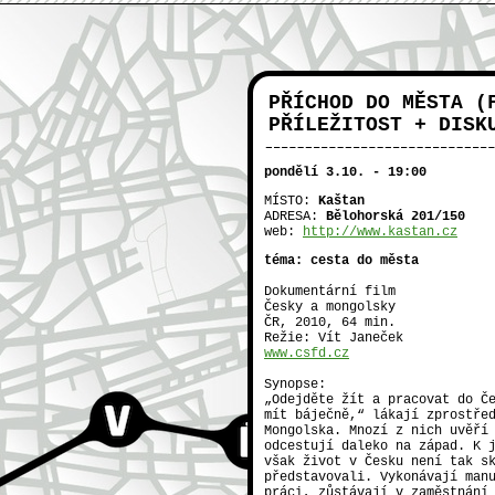
PŘÍCHOD DO MĚSTA (
PŘÍLEŽITOST + DISK
ČVUT
pondělí 3.10. - 19:00
NTK
MÍSTO:
Kaštan
ADRESA:
Bělohorská 201/150
web:
http://www.kastan.cz
KULAŤÁK
téma: cesta do města
Dokumentární film
Česky a mongolsky
ČR, 2010, 64 min.
Režie: Vít Janeček
www.csfd.cz
KLUBOVNA
Synopse:
„Odejděte žít a pracovat do Č
mít báječně,“ lákají zprostře
Mongolska. Mnozí z nich uvěří
odcestují daleko na západ. K 
však život v Česku není tak s
představovali. Vykonávají man
práci, zůstávají v zaměstnání