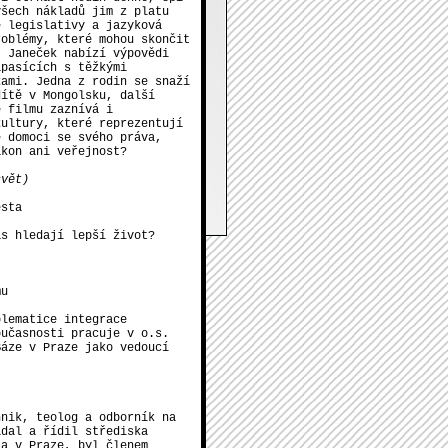
všech nákladů jim z platu
é legislativy a jazyková
roblémy, které mohou skončit
t Janeček nabízí výpovědi
ápasících s těžkými
kami. Jedna z rodin se snaží
dítě v Mongolsku, další
r. 2012
e filmu zaznívá i
kultury, které reprezentují
é domoci se svého práva,
a čekáme na výsledky již
ákon ani veřejnost?
e nám palce!
nformace sledujte
svět)
om/zivemesto.
ěsta
ás hledají lepší život?
mu
blematice integrace
oučasnosti pracuje v o.s.
Báze v Praze jako vedoucí
hnik, teolog a odborník na
ádal a řídil střediska
 a v Praze, byl členem