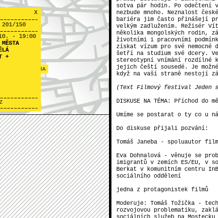
sotva pár hodin. Po odečtení 
X
nezbude mnoho. Neznalost česk
bariéra jim často přinášejí p
 201/150
velkým zadlužením. Režisér Ví
několika mongolských rodin, z
10. - 19:00
životními i pracovními podmín
 MĚSTA
získat vízum pro své nemocné 
ĚLÁ
Živé město v 
šetří na studium své dcery. V
T +
stereotypní vnímání rozdílné 
jejich čeští sousedé. Je možn
Píšeme granty 
ŘEVNOVSKÁ FARA
když na vaší straně nestojí z
podaných, držt
Pro aktuální i
(Text Filmový festival Jeden 
www.facebook.c
DISKUSE NA TÉMA: Příchod do m
Z
Umíme se postarat o ty co u n
Do diskuse přijali pozvání:
Tomáš Janeba - spoluautor fil
Eva Dohnalová - věnuje se pro
imigrantů v zemích ES/EU, v s
Berkat v komunitním centru In
sociálního oddělení
jedna z protagonistek filmů
Moderuje: Tomáš Tožička - tec
rozvojovou problematiku, zakl
sociálních služeb na Mostecku