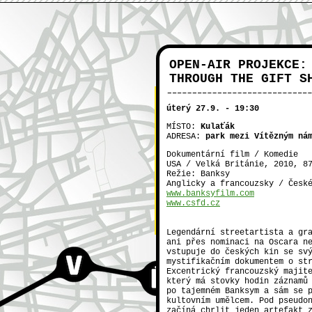
OPEN-AIR PROJEKCE:
THROUGH THE GIFT S
KULAŤÁK
X
ČVUT
úterý 27.9. - 19:30
park mezi Vítězným
NTK
nám. a ul. Šolínova
MÍSTO:
Kulaťák
ADRESA:
park mezi Vítězným ná
úterý 27.9. - 19:30
OPEN-AIR PROJEKCE:
Dokumentární film / Komedie
BANKSY: EXIT THROUGH
KULAŤÁK
USA / Velká Británie, 2010, 8
THE GIFT SHOP
Režie: Banksy
Anglicky a francouzsky / Česk
www.banksyfilm.com
www.csfd.cz
MAPY.CZ
KLUBOVNA
Legendární streetartista a gr
ani přes nominaci na Oscara n
vstupuje do českých kin se sv
mystifikačním dokumentem o st
Excentrický francouzský majit
který má stovky hodin záznamů
po tajemném Banksym a sám se 
kultovním umělcem. Pod pseudo
začíná chrlit jeden artefakt 