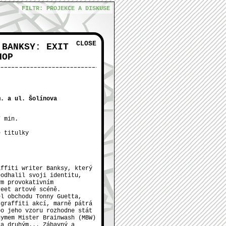
FILTR: PROJEKCE A DISKUSE
CLOSE
 BANKSY: EXIT
HOP
m. a ul. Šolínova
7 min.
é titulky
POTRVÁ
KOŤÁTKO
affiti writer Banksy, který
eodhalil svoji identitu,
ým provokativním
reet artové scéně.
el obchodu Tonny Guetta,
 graffiti akcí, marně pátrá
po jeho vzoru rozhodne stát
nymem Mister Brainwash (MBW)
za druhým... Zábavný a