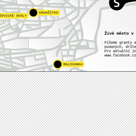
KRUHŽÍTKO
ŠOVICKÉ SKÁLY
Živé město v 
Píšeme granty 
podaných, držt
Pro aktuální i
www.facebook.c
MALOVANKA