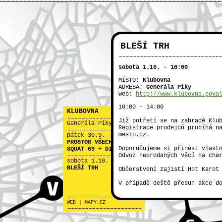
BLEŠÍ TRH
sobota 1.10. - 10:00
MÍSTO:
Klubovna
NTK
ADRESA:
Generála Píky
web:
http://www.klubovna.pova
10:00 – 14:00
KLUBOVNA
X
Již potřetí se na zahradě Klu
Generála Píky
Registrace prodejců probíhá n
mesto.cz.
pátek 30.9. - 19:00
PROSTOR VŠECH (FILM:
Doporučujeme si přinést vlast
SQUAT 69 + DISKUSE)
Odvoz neprodaných věcí na cha
sobota 1.10. - 10:00
KLUBOVNA
BLEŠÍ TRH
Občerstvení zajistí Hot Karot
V případě deště přesun akce d
WEB
|
MAPY.CZ