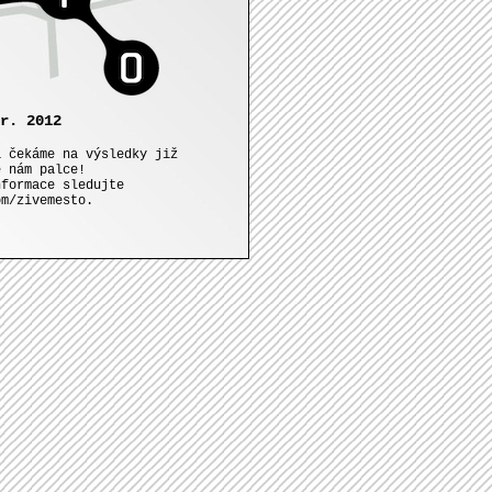
r. 2012
a čekáme na výsledky již
e nám palce!
nformace sledujte
om/zivemesto.