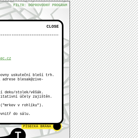
FILTR: DOPROVODNÝ PROGRAM
CLOSE
PARK LOTYŠSKÁ
lec.cz
bovny uskuteční bleší trh.
a adrese blesak@zive-
ní deku/stolek/věšák.
KOŤÁTKO
ritativní účely zajištěn.
 ("mrkev v rohlíku").
ovnitř do sálu.
PÍSECKÁ BRÁNA