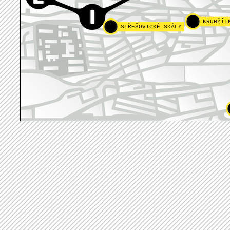
KRUHŽÍT
STŘEŠOVICKÉ SKÁLY