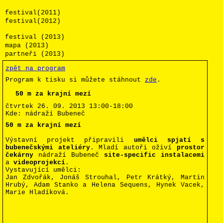
festival(2011)
festival(2012)
festival (2013)
mapa (2013)
partneři (2013)
zpět na program
Program k tisku si můžete stáhnout
zde
.
50 m za krajní mezí
čtvrtek 26. 09. 2013
13:00-18:00
Kde:
nádraží Bubeneč
50 m za krajní mezí
Výstavní projekt připravili
umělci spjatí s
bubenečskými ateliéry
. Mladí autoři oživí
prostor
čekárny
nádraží Bubeneč
site-specific instalacemi
a
videoprojekcí
.
Vystavující umělci:
Jan Zdvořák, Jonáš Strouhal, Petr Krátký, Martin
Hrubý, Adam Stanko a Helena Sequens, Hynek Vacek,
Marie Hladíková.