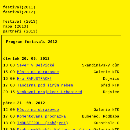
festival(2011)
festival(2012)
festival (2013)
mapa (2013)
partneři (2013)
Program festivalu 2012
čtvrtek 20. 09. 2012
13:00
Sever v Dejvické
Skandinávský dům
15:00
Město na obrazovce
Galerie NTK
16:00
Hra RAMUSTRACH!
Dejvice
17:00
Tančírna pod širým nebem
před NTK
20:15
Venkovní projekce: Urbanized
Dejvice
pátek 21. 09. 2012
12:00
Město na obrazovce
Galerie NTK
17:00
Komentovaná procházka
Bubeneč, Podbaba
18:00
INDUST´ROLL (zahájení)
Kunsthala-C
18:30
Praha umělecká: Kultura v ulicích
Galerie NTK