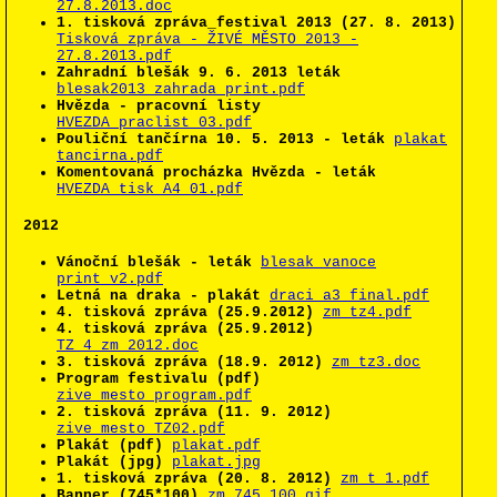
27.8.2013.doc
1. tisková zpráva_festival 2013 (27. 8. 2013)
Tisková zpráva - ŽIVÉ MĚSTO 2013 -
27.8.2013.pdf
Zahradní blešák 9. 6. 2013 leták
blesak2013_zahrada_print.pdf
Hvězda - pracovní listy
HVEZDA_praclist_03.pdf
Pouliční tančírna 10. 5. 2013 - leták
plakat
tancirna.pdf
Komentovaná procházka Hvězda - leták
HVEZDA_tisk A4_01.pdf
2012
Vánoční blešák - leták
blesak vanoce
print_v2.pdf
Letná na draka - plakát
draci_a3_final.pdf
4. tisková zpráva (25.9.2012)
zm_tz4.pdf
4. tisková zpráva (25.9.2012)
TZ_4_zm_2012.doc
3. tisková zpráva (18.9. 2012)
zm_tz3.doc
Program festivalu (pdf)
zive_mesto_program.pdf
2. tisková zpráva (11. 9. 2012)
zive_mesto_TZ02.pdf
Plakát (pdf)
plakat.pdf
Plakát (jpg)
plakat.jpg
1. tisková zpráva (20. 8. 2012)
zm_t_1.pdf
Banner (745*100)
zm_745_100.gif