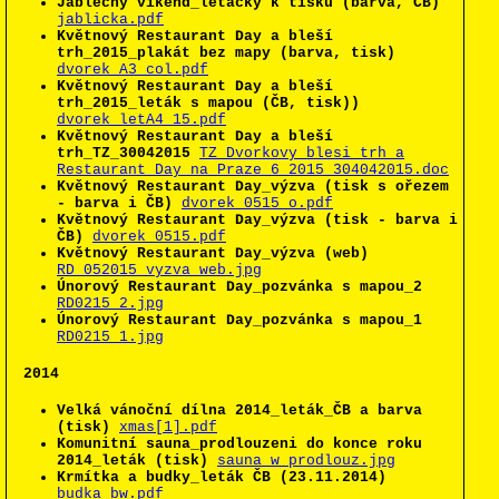
Jablečný víkend_letáčky k tisku (barva, ČB)
jablicka.pdf
Květnový Restaurant Day a bleší
trh_2015_plakát bez mapy (barva, tisk)
dvorek_A3_col.pdf
Květnový Restaurant Day a bleší
trh_2015_leták s mapou (ČB, tisk))
dvorek_letA4_15.pdf
Květnový Restaurant Day a bleší
trh_TZ_30042015
TZ_Dvorkovy blesi trh a
Restaurant Day na Praze 6_2015_304042015.doc
Květnový Restaurant Day_výzva (tisk s ořezem
- barva i ČB)
dvorek_0515_o.pdf
Květnový Restaurant Day_výzva (tisk - barva i
ČB)
dvorek_0515.pdf
Květnový Restaurant Day_výzva (web)
RD_052015_vyzva_web.jpg
Únorový Restaurant Day_pozvánka s mapou_2
RD0215_2.jpg
Únorový Restaurant Day_pozvánka s mapou_1
RD0215_1.jpg
2014
Velká vánoční dílna 2014_leták_ČB a barva
(tisk)
xmas[1].pdf
Komunitní sauna_prodlouzeni do konce roku
2014_leták (tisk)
sauna_w_prodlouz.jpg
Krmítka a budky_leták ČB (23.11.2014)
budka_bw.pdf