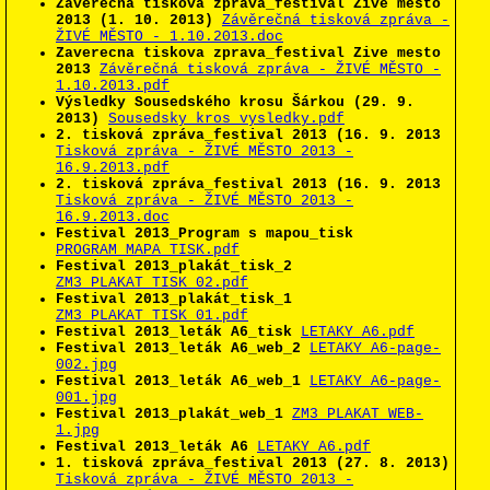
Zaverecna tiskova zprava_festival Zive mesto
2013 (1. 10. 2013)
Závěrečná tisková zpráva -
ŽIVÉ MĚSTO - 1.10.2013.doc
Zaverecna tiskova zprava_festival Zive mesto
2013
Závěrečná tisková zpráva - ŽIVÉ MĚSTO -
1.10.2013.pdf
Výsledky Sousedského krosu Šárkou (29. 9.
2013)
Sousedsky kros_vysledky.pdf
2. tisková zpráva_festival 2013 (16. 9. 2013
Tisková zpráva - ŽIVÉ MĚSTO 2013 -
16.9.2013.pdf
2. tisková zpráva_festival 2013 (16. 9. 2013
Tisková zpráva - ŽIVÉ MĚSTO 2013 -
16.9.2013.doc
Festival 2013_Program s mapou_tisk
PROGRAM_MAPA_TISK.pdf
Festival 2013_plakát_tisk_2
ZM3_PLAKAT_TISK_02.pdf
Festival 2013_plakát_tisk_1
ZM3_PLAKAT_TISK_01.pdf
Festival 2013_leták A6_tisk
LETAKY_A6.pdf
Festival 2013_leták A6_web_2
LETAKY_A6-page-
002.jpg
Festival 2013_leták A6_web_1
LETAKY_A6-page-
001.jpg
Festival 2013_plakát_web_1
ZM3_PLAKAT_WEB-
1.jpg
Festival 2013_leták A6
LETAKY_A6.pdf
1. tisková zpráva_festival 2013 (27. 8. 2013)
Tisková zpráva - ŽIVÉ MĚSTO 2013 -