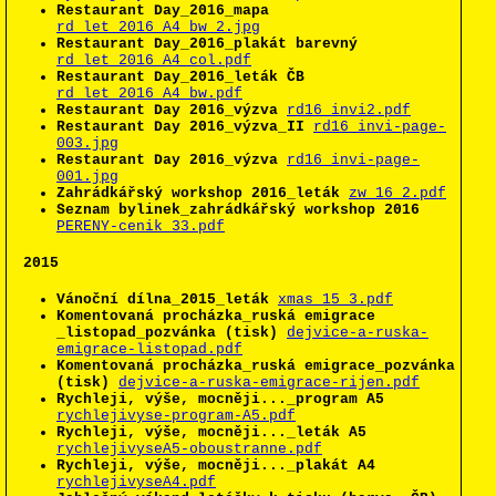
Restaurant Day_2016_mapa
rd_let_2016_A4_bw_2.jpg
Restaurant Day_2016_plakát barevný
rd_let_2016_A4_col.pdf
Restaurant Day_2016_leták ČB
rd_let_2016_A4_bw.pdf
Restaurant Day 2016_výzva
rd16_invi2.pdf
Restaurant Day 2016_výzva_II
rd16_invi-page-
003.jpg
Restaurant Day 2016_výzva
rd16_invi-page-
001.jpg
Zahrádkářský workshop 2016_leták
zw_16_2.pdf
Seznam bylinek_zahrádkářský workshop 2016
PERENY-cenik 33.pdf
2015
Vánoční dílna_2015_leták
xmas_15_3.pdf
Komentovaná procházka_ruská emigrace
_listopad_pozvánka (tisk)
dejvice-a-ruska-
emigrace-listopad.pdf
Komentovaná procházka_ruská emigrace_pozvánka
(tisk)
dejvice-a-ruska-emigrace-rijen.pdf
Rychleji, výše, mocněji..._program A5
rychlejivyse-program-A5.pdf
Rychleji, výše, mocněji..._leták A5
rychlejivyseA5-oboustranne.pdf
Rychleji, výše, mocněji..._plakát A4
rychlejivyseA4.pdf