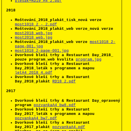
blesak+RD19_A4_2.pdf
2018
Moštování_2018_plakát_tisk_nová verze
most1018_2 - 2.pdf
Moštování_2018_plakát_web verze_nová verze
most2018_web.jpg
most2018_web.jpg
Moštování_2018_plakát_web verze
most1018_2-
page-001.jpg
most1018_2-page-001.jpg
Dvorkové bleší trhy a Restaurant Day_2018_
pouze program_web kvalita
program.jpg
Dvorkové bleší trhy a Restaurant
Day_2018_leták s programem a mapou
letA4_2018_4.pdf
Dvorkové bleší trhy a Restaurant
Day_2018_plakát
RD18_2.pdf
2017
Dvorkové bleší trhy & Restaurant Day_opravený
program
pozvankaA4_bw8.pdf
Dvorkové bleší trhy a Restaurant
Day_2017_leták s programem a mapou
pozvankaA4_bw7.pdf
Dvorkové bleší trhy a Restaurant
Day_2017_plakát
pozvankaA4.pdf