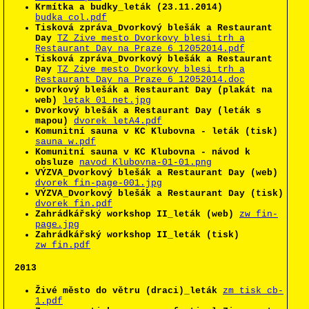
Krmítka a budky_leták (23.11.2014)
budka_col.pdf
Tisková zpráva_Dvorkový blešák a Restaurant
Day
TZ_Zive mesto_Dvorkovy blesi trh a
Restaurant Day na Praze 6_12052014.pdf
Tisková zpráva_Dvorkový blešák a Restaurant
Day
TZ_Zive mesto_Dvorkovy blesi trh a
Restaurant Day na Praze 6_12052014.doc
Dvorkový blešák a Restaurant Day (plakát na
web)
letak_01_net.jpg
Dvorkový blešák a Restaurant Day (leták s
mapou)
dvorek_letA4.pdf
Komunitní sauna v KC Klubovna - leták (tisk)
sauna_w.pdf
Komunitní sauna v KC Klubovna - návod k
obsluze
navod_Klubovna-01-01.png
VÝZVA_Dvorkový blešák a Restaurant Day (web)
dvorek_fin-page-001.jpg
VÝZVA_Dvorkový blešák a Restaurant Day (tisk)
dvorek_fin.pdf
Zahrádkářský workshop II_leták (web)
zw_fin-
page.jpg
Zahrádkářský workshop II_leták (tisk)
zw_fin.pdf
2013
Živé město do větru (draci)_leták
zm_tisk_cb-
1.pdf