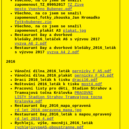
Všechno, na co jsem se snažil
zapomenout_TZ_09052017
TZ_Zive
mesto_Vsechno_Bubenec.pdf
Všechno, na co jsem se snažil
zapomenout_fotky_zkouska_Jan Hromadko
fotkybubenec.zip
Všechno, na co jsem se snažil
zapomenout_plakát A3
plakat.jpg
Restaurant Day a dvorkové
blešáky_2016_letáček A6 s výzvou 2017
vyzva_A6_2.pdf
Restaurant Day a dvorkové blešáky_2016_leták
s výzvou 2017
vyzva_A4_2.pdf
2016
Vánoční dílna_2016_leták
pernicky_F_A5.pdf
Vánoční dílna_2016_plakát
pernicky_F_A3.pdf
Draci 2016_leták k tisku
draci16.pdf
Moštování 2016_leták k tisku
most4.pdf
Pracovní listy pro děti_ Stadion Strahov a
Tramvajová točna Královka
PRACOVNI
LISTY_Stadion Strahov_Tramvajova tocna
Kralovka.pdf
Restaurant Day_2016_mapa_opravená
rd_let_2016_opravena mapa.jpg
Restaurant Day_2016_leták s mapou_opravený
rd_let_2016_4.pdf
Rychleji, výše, mocněji_2016_leták
rychlejivyseA5-oboustranne.pdf