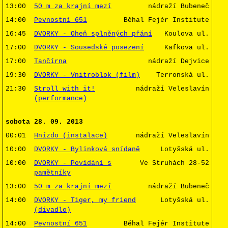
13:00
50 m za krajní mezí
nádraží Bubeneč
14:00
Pevnostní 651
Běhal Fejér Institute
16:45
DVORKY - Oheň splněných přání
Koulova ul.
17:00
DVORKY - Sousedské posezení
Kafkova ul.
17:00
Tančírna
nádraží Dejvice
19:30
DVORKY - Vnitroblok (film)
Terronská ul.
21:30
Stroll with it!
nádraží Veleslavín
(performance)
sobota 28. 09. 2013
00:01
Hnízdo (instalace)
nádraží Veleslavín
10:00
DVORKY - Bylinková snídaně
Lotyšská ul.
10:00
DVORKY - Povídání s
Ve Struhách 28-52
pamětníky
13:00
50 m za krajní mezí
nádraží Bubeneč
14:00
DVORKY - Tiger, my friend
Lotyšská ul.
(divadlo)
14:00
Pevnostní 651
Běhal Fejér Institute