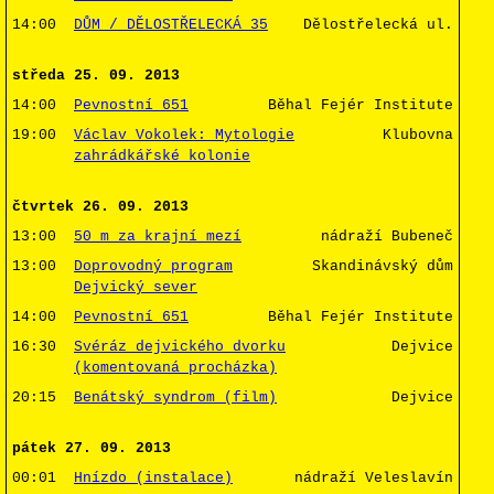
14:00
DŮM / DĚLOSTŘELECKÁ 35
Dělostřelecká ul.
středa 25. 09. 2013
14:00
Pevnostní 651
Běhal Fejér Institute
19:00
Václav Vokolek: Mytologie
Klubovna
zahrádkářské kolonie
čtvrtek 26. 09. 2013
13:00
50 m za krajní mezí
nádraží Bubeneč
13:00
Doprovodný program
Skandinávský dům
Dejvický sever
14:00
Pevnostní 651
Běhal Fejér Institute
16:30
Svéráz dejvického dvorku
Dejvice
(komentovaná procházka)
20:15
Benátský syndrom (film)
Dejvice
pátek 27. 09. 2013
00:01
Hnízdo (instalace)
nádraží Veleslavín