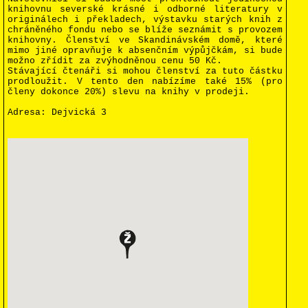
knihovnu severské krásné i odborné literatury v
originálech i překladech, výstavku starých knih z
chráněného fondu nebo se blíže seznámit s provozem
knihovny. Členství ve Skandinávském domě, které
mimo jiné opravňuje k absenčním výpůjčkám, si bude
možno zřídit za zvýhodněnou cenu 50 Kč.
Stávající čtenáři si mohou členství za tuto částku
prodloužit. V tento den nabízíme také 15%
(
pro
členy dokonce 20%) slevu na knihy v prodeji.
Adresa:
D
ejvická 3