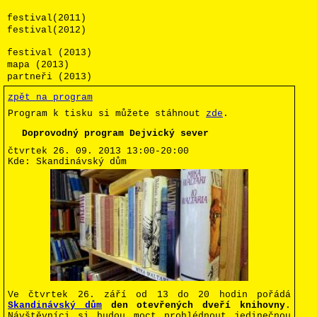
festival(2011)
festival(2012)
festival (2013)
mapa (2013)
partneři (2013)
zpět na program
Program k tisku si můžete stáhnout
zde
.
Doprovodný program Dejvický sever
čtvrtek 26. 09. 2013
13:00-20:00
Kde:
Skandinávský dům
Ve čtvrtek 26. září od 13 do 20 hodin pořádá
Skandinávský dům
den otevřených dveří knihovny
.
Návštěvníci si budou moct prohlédnout jedinečnou