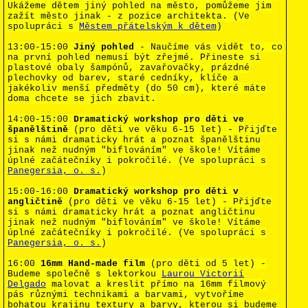
Ukážeme dětem jiný pohled na město, pomůžeme jim
zažít město jinak - z pozice architekta. (Ve
spolupráci s
Městem přátelským k dětem
)
13:00-15:00
Jiný pohled
- Naučíme vás vidět to, co
na první pohled nemusí být zřejmé. Přineste si
plastové obaly šampónů, zavařovačky, prázdné
plechovky od barev, staré cedníky, klíče a
jakékoliv menší předměty (do 50 cm), které máte
doma chcete se jich zbavit.
14:00-15:00
Dramatický workshop pro děti ve
španělštině
(pro děti ve věku 6-15 let) - Přijďte
si s námi dramaticky hrát a poznat španělštinu
jinak než nudným "biflováním" ve škole! Vítáme
úplné začátečníky i pokročilé. (Ve spolupráci s
Panegersia, o. s.
)
15:00-16:00
Dramatický workshop pro děti v
angličtině
(pro děti ve věku 6-15 let) - P
řijďte
si s námi dramaticky hrát a poznat angličtinu
jinak než nudným "biflováním" ve škole! Vítáme
úplné začátečníky i pokročilé.
(Ve spolupráci s
Panegersia, o. s.
)
16:00
16mm Hand-made film
(pro děti od 5 let) -
Budeme společně
s lektorkou
Laurou Victorií
Delgado
malovat a kreslit přímo na 16mm filmový
pás různými technikami a barvami, vytvoříme
bohatou krajinu textury a
barvy, kterou si budeme