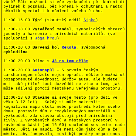
vůně? Máte možnost si vše vyzkoušet: pět koření či
bylinek k poznání, pět koření k ochutnání a nadto
několik specialit k ošálení vašeho čichu.
11:00-16:00
Týpí
(skautský oddíl
Šipka
)
11:00-18:00
Vytváření mandal
, symbolických obrazců
jednoty a harmonie z přírodních materiálů. (ve
spolupráci s
Jóga hrou
)
11:00-20:00
Barvení kol
ReKola
, svépomocná
cyklodílna
11:00-20:00
Dílna s
Já na tom dělám
11:00-20:00
Autonapůl
- S prvním českým
carsharingem můžete nejen oprášit některé možná už
pozapomenuté dovednosti údržby auta, ale budete
mít také příležitost dozvědět se více o tom, jak
může sdílení pomoci městskému veřejnému prostoru.
12:00-18:00
Stavíme si svoje město
(pro děti ve
věku 3-12 let) - Každý si může nakreslit
kognitivní mapu okolí nebo prostředí kolem svého
domu, postavit dům z recyklovaných materiálů a
vyzkoušet, zda stavba obstojí před přírodními
živly. Z vyrobených domů a městských prostorů v
závěrečné částí (od 16:00) společně sestavíme naše
město. Děti se naučí, že není dům jako dům a že
město, aby fungovalo, musí být pestrý organismus.