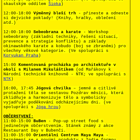
skautským oddílem
Šipka
)
12:00-18:00
Výměnný bleší trh
- přineste a odneste
si dejvické poklady! (Knihy, hračky, oblečení
atd.)
12:00-18:00
Sebeobrana a karate
-
Workshop
sebeobrany (základní techniky, řešení situací,
prevence a strategie konfliktu) a základy
okinawského karate a kobudo (boj se zbraněmi) pro
všechny věkové kategorie. (Ve spolupráci s
Koryukan Praha
)
15:00
Komentovaná procházka po architektuře v
okolí s Milanem Mikuláštíkem
(od Mařákovy k
Národní technické knihovně - NTK; ve spolupráci s
NTK
)
16:00, 17:45
Jógová chvilka
– jemné a citlivé
protažení těla se sestavou Pozdrav měsíci, která
zklidňuje a harmonizuje tělo a symbolicky
vyjadřuje poděkování odcházejícímu dni. (ve
spolupráci s
Jóga hrou
)
OBČERSTVENÍ:
11:00-15:00
BuBen
- Pop-up street food s
jedinečným občerstvením. Stánek známý z akce
Restaurant Day v Bubenči.
11:00-15:00
Orientální Centrum Maya Maya
-
Seznámení se s novými produkty z Indie formou