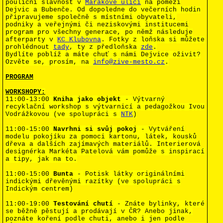
pouliční slavnost v
Mařákově ulici
na pomezí
Dejvic a Bubenče. Od dopoledne do večerních hodin
připravujeme společně s místními obyvateli,
podniky a veřejnými či neziskovými institucemi
program pro všechny generace, po němž následuje
afterparty v
KC Klubovna
. Fotky z loňska si můžete
prohlédnout
tady
, ty z předloňska
zde
.
Bydlíte poblíž a máte chuť s námi Dejvice oživit?
Ozvěte se, prosím, na
info@zive-mesto.cz
.
PROGRAM
WORKSHOPY:
11:00-13:00
Kniha jako objekt
- Výtvarný
recyklační workshop s výtvarnicí a pedagožkou Ivou
Vodrážkovou (ve spolupráci s
NTK
)
11:00-15:00
Navrhni si svůj pokoj
- Vytváření
modelu pokojíku za pomoci kartonu, látek, kousků
dřeva a dalších zajímavých materiálů. Interierová
designérka Markéta Patelová vám pomůže s inspirací
a tipy, jak na to.
11:00-15:00
Bunta
- Potisk látky originálními
indickými dřevěnými razítky (ve spolupráci s
Indickým centrem)
11:00-19:00
Testování chutí
- Znáte bylinky, které
se běžně pěstují a prodávají v ČR? Anebo jinak,
poznáte koření podle chuti, anebo i jen podle