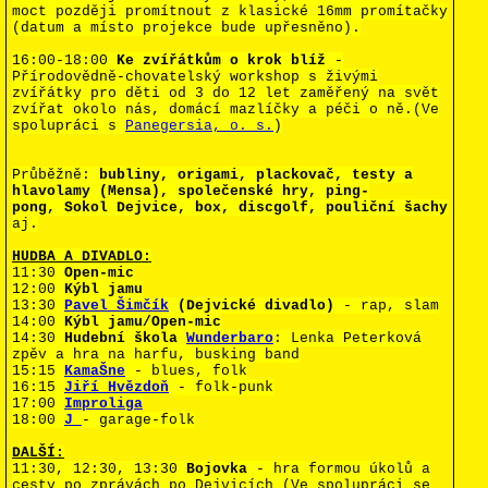
moct později promítnout z klasické 16mm promítačky
(datum a místo projekce bude upřesněno).
16:00-18:00
Ke zvířátkům o krok blíž
-
Přírodovědně-chovatelský workshop s živými
zvířátky pro děti od 3 do 12 let zaměřený na svět
zvířat okolo nás, domácí mazlíčky a péči o ně.
(Ve
spolupráci s
Panegersia, o. s.
)
Průběžně:
bubliny, origami, plackovač, testy a
hlavolamy (Mensa), společenské hry, ping-
pong, Sokol Dejvice, box, discgolf, pouliční šachy
aj.
HUDBA A DIVADLO:
11:30
Open-mic
12:00
Kýbl jamu
13:30
Pavel Šimčík
(Dejvické divadlo)
- rap, slam
14:00
Kýbl jamu/Open-mic
14:30
Hudební škola
Wunderbaro
: Lenka Peterková
zpěv a hra na harfu, busking band
15:15
KamaŠne
- blues, folk
16:15
Jiří Hvězdoň
-
folk-punk
17:00
Improliga
18:00
J
- garage-folk
DALŠÍ:
11:30, 12:30, 13:30
Bojovka
- hra formou úkolů a
cesty po zprávách po Dejvicích (Ve spolupráci se