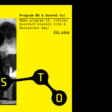
Program RD & Dvorků tu!
Máme program 12. ročníku
Dvorkých bleších trhů &
Restaurant Day!
čti více