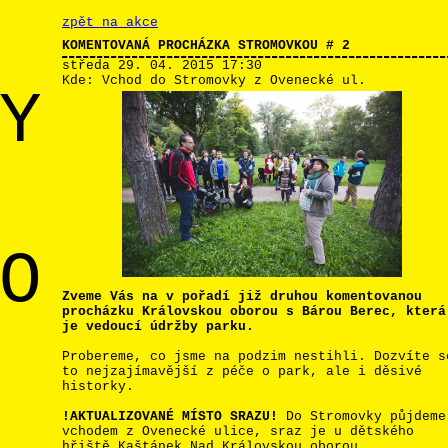
zpět na akce
KOMENTOVANÁ PROCHÁZKA STROMOVKOU # 2
středa 29. 04. 2015
17:30
Kde:
Vchod do Stromovky z Ovenecké ul.
Y
O
Zveme Vás na v pořadí již druhou komentovanou
procházku Královskou oborou s Bárou Berec, která
je vedoucí údržby parku.
Probereme, co jsme na podzim nestihli. Dozvíte s
to nejzajímavější z péče o park, ale i děsivé
historky.
!AKTUALIZOVANÉ MÍSTO SRAZU!
Do Stromovky půjdeme
vchodem z Ovenecké ulice, sraz je u dětského
hřiště Kaštánek Nad Královskou oborou