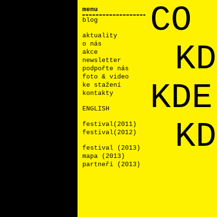
CO
menu
blog
aktuality
KD
o nás
akce
newsletter
podpořte nás
foto & video
KDE
ke stažení
kontakty
ENGLISH
KD
festival(2011)
festival(2012)
festival (2013)
mapa (2013)
partneři (2013)