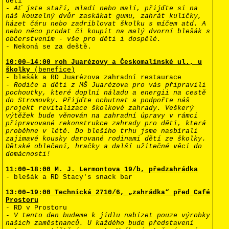
dětí
-
Ať jste staří, mladí nebo malí, přijďte si na
náš kouzelný dvůr zaskákat gumu, zahrát kuličky,
házet čáru nebo zadriblovat školku s míčem atd. A
nebo něco prodat či koupit na malý dvorní blešák s
občerstvením - vše pro děti i dospělé.
- Nekoná se za deště.
10:00–14:00 roh Juarézovy a Českomalínské ul., u
školky
(benefice)
- blešák a RD Juarézova zahradní restaurace
-
Rodiče a děti z MŠ Juarézova pro vás připravili
pochoutky, které doplní náladu a energii na cestě
do Stromovky. Přijďte ochutnat a podpořte náš
projekt revitalizace školkové zahrady. Veškerý
výtěžek bude věnován na zahradní úpravy v rámci
připravované rekonstrukce zahrady pro děti, která
proběhne v létě. Do blešího trhu jsme nasbírali
zajimavé kousky darované rodinami dětí ze školky.
Dětské oblečení, hračky a další užitečné věci do
domácnosti!
11:00–18:00 M. J. Lermontova 19/b, předzahrádka
- blešák a RD Stacy's snack bar
13:00–19:00
Technická 2710/6, „zahrádka“ před Café
Prostoru
- RD v Prostoru
-
V tento den budeme k jídlu nabízet pouze výrobky
našich zaměstnanců. U každého bude představení