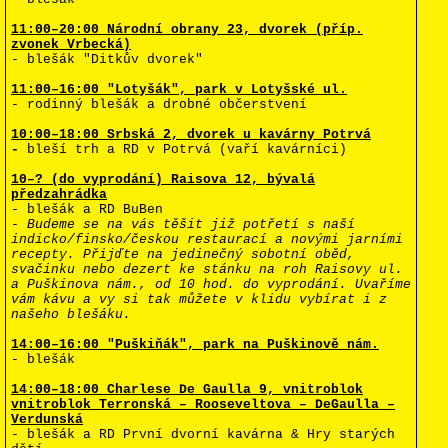
11:00–20:00 Národní obrany 23, dvorek (příp.
zvonek Vrbecká)
- blešák "Ditkův dvorek"
11:00–16:00 "Lotyšák", park v Lotyšské ul.
- rodinný blešák a drobné občerstvení
10:00–18:00 Srbská 2, dvorek u kavárny Potrvá
-
b
leší trh a RD v Potrvá (vaří kavárníci)
10–? (do vyprodání) Raisova 12, bývalá
předzahrádka
- blešák a RD
BuBen
-
Budeme se na vás těšit již potřetí s naší
indicko/finsko/českou restaurací a novými jarními
recepty. Přijďte na jedinečný sobotní oběd,
svačinku nebo dezert ke stánku na roh Raisovy ul.
a Puškinova nám., od 10 hod. do vyprodání. Uvaříme
vám kávu a vy si tak můžete v klidu vybírat i z
našeho blešáku.
14:00–16:00 "Puškiňák", park na Puškinově nám.
- blešák
14:00–18:00
Charlese De Gaulla 9, vnitroblok
vnitroblok Terronská – Rooseveltova – DeGaulla –
Verdunská
- blešák a RD První dvorní kavárna & Hry starých