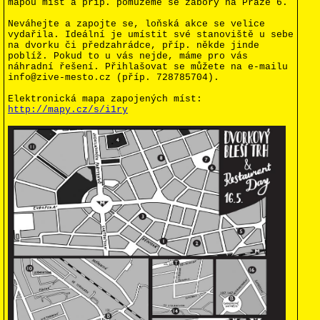
mapou míst a příp. pomůžeme se zábory na Praze 6.
Neváhejte a zapojte se, loňská akce se velice
vydařila. Ideální je umístit své stanoviště u sebe
na dvorku či předzahrádce, příp. někde jinde
poblíž. Pokud to u vás nejde, máme pro vás
náhradní řešení. Přihlašovat se můžete na e-mailu
info@zive-mesto.cz (příp. 728785704).
Elektronická mapa zapojených míst:
http://mapy.cz/s/i1ry