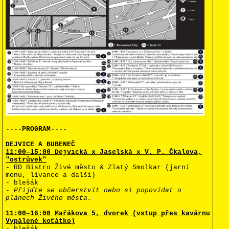
----PROGRAM----
DEJVICE A BUBENEČ
11:00–15:00 Dejvická x Jaselská x V. P. Čkalova,
"ostrůvek"
- RD Bistro Živé město & Zlatý Smolkar (jarní
menu, lívance a další)
- blešák
-
Přijďte se občerstvit nebo si popovídat o
plánech Živého města.
11:00–16:00 Mařákova 5, dvorek (vstup přes kavárnu
Vypálené koťátko)
-
blešák