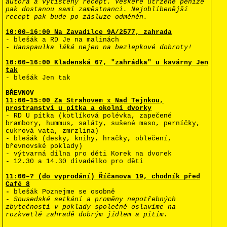
autora a vytištěný recept. Veškeré utržené peníze
pak dostanou sami zaměstnanci. Nejoblíbenější
recept pak bude po zásluze odměněn.
10:00
–
16:00 Na Zavadilce 9A/2577, zahrada
- blešák a RD Je na malinách
- Hanspaulka láká nejen na bezlepkové dobroty!
10:00
–
16:00 Kladenská 67, "zahrádka" u kavárny Jen
tak
- blešák Jen tak
BŘEVNOV
11:00
–
15:00 Za Strahovem x Nad Tejnkou,
prostranství u pítka a okolní dvorky
- RD U pítka (kotlíková polévka, zapečené
brambory, hummus, saláty, sušené maso, perníčky,
cukrová vata, zmrzlina)
- blešák (desky, knihy, hračky, oblečení,
břevnovské poklady)
- výtvarná dílna pro děti Korek na dvorek
- 12.30 a 14.30 divadélko pro děti
11:00
–?
(do vyprodání) Říčanova 19, chodník před
Café 8
-
blešák Poznejme se osobně
- Sousedské setkání a proměny nepotřebných
zbytečností v poklady společně oslavíme na
rozkvetlé zahradě dobrým jídlem a pitím.