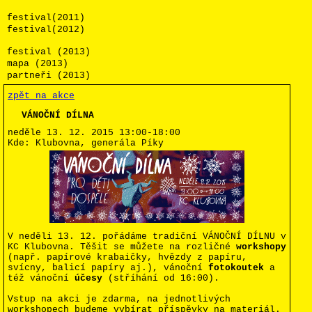
festival(2011)
festival(2012)
festival (2013)
mapa (2013)
partneři (2013)
zpět na akce
VÁNOČNÍ DÍLNA
neděle 13. 12. 2015
13:00-18:00
Kde:
Klubovna, generála Píky
V neděli 13. 12. pořádáme tradiční VÁNOČNÍ DÍLNU v
KC Klubovna. Těšit se můžete na rozličné
workshopy
(např. papírové krabaičky, hvězdy z papíru,
svícny, balicí papíry aj.), vánoční
fotokoutek
a
též vánoční
účesy
(stříhání od 16:00).
Vstup na akci je zdarma, na jednotlivých
workshopech budeme vybírat příspěvky na materiál.