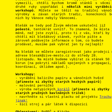
vymezili, chtěli bychom kromě stánků s věcmi
druhé ruky uspořádat i
několik mini vyráběcí
workshopů
. Můžete se těšit na tradiční vánoč
výrobky a závan starých tradic, koneckonců b
nich by Vánoce nebyly Vánocemi.
Blešák se tedy pod Živým městem uskuteční již
pošesté
, tentokrát uvnitř. To znamená, že místa 
méně, než jste zvyklí, proto ti z vás, kteří by
chtěli mít blešákový stánek, rychle pište a
zároveň podávejte informace o tom, co budete
prodávat, musíme pak vybrat jen ty nejlepší!
Na blešák se můžete zaregistrovat jako prodejci 
adrese blesak@zive-mesto.cz do středy 28.
listopadu. Na místě budeme vybírat za stánek 50
korun (na pokrytí nákladů spojených s propagací,
koordinací, úklidem apod.).
Workshopy:
- vyrábění balicího papíru a vánočních hvězd
(
přineste si zbytky starých hezkých papírů
)
- malování perníčků
- výroba netypických
korálů
(
přineste si zbytky
starých pružných bavlněných triček
)
- navrhněte si vlastní placku od projektu
Trochu
jinak!
- šicí stroj a pár látek k dispozici
Občerstvení:
PoPEČ a Kitchn