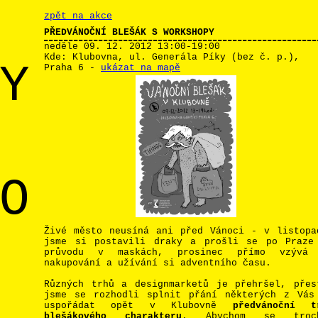
zpět na akce
PŘEDVÁNOČNÍ BLEŠÁK S WORKSHOPY
neděle 09. 12. 2012
13:00-19:00
Kde:
Klubovna, ul. Generála Píky (bez č. p.),
Y
Praha 6
-
ukázat na mapě
O
Živé město neusíná ani před Vánoci - v listopa
jsme si postavili draky a prošli se po Praze
průvodu v maskách, prosinec přímo vzývá
nakupování a užívání si adventního času.
Různých trhů a designmarketů je přehršel, přes
jsme se rozhodli splnit přání některých z Vás
uspořádat opět v Klubovně
předvánoční t
blešákového charakteru
. Abychom se troc