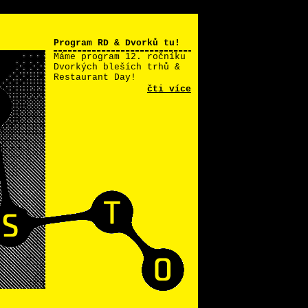
Program RD & Dvorků tu!
Máme program 12. ročníku
Dvorkých bleších trhů &
Restaurant Day!
čti více