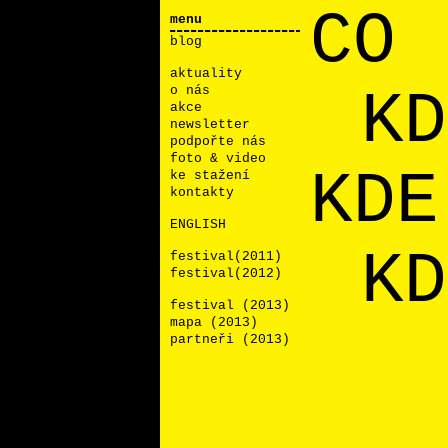
CO
menu
blog
aktuality
KD
o nás
akce
newsletter
podpořte nás
foto & video
KDE
ke stažení
kontakty
ENGLISH
KD
festival(2011)
festival(2012)
festival (2013)
mapa (2013)
partneři (2013)