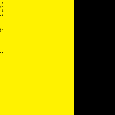
 z
ch
ní
ez
je
na