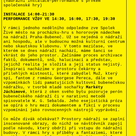
(nádražní instalace-performance s prvkem
společenské hry)
INSTALACE 14:00-21:30
PERFORMANCE VŽDY VE 14:30, 16:00, 17:30, 19:30
V rámci jednoho nedělního odpoledne zve Spolek
Živé město na procházku-hru s hororovým nádechem
na nádraží Praha-Bubeneč. Už se nejedná o nádraží
ani hospodu, ale v budoucnu možná kulturní centrum
nebo skautskou klubovnu. V tomto mezičase, ve
kterém se dnes nádraží nachází, máme šanci se
vkrást do jeho prostor. Začínáme proces archivace
faktů, dokumentů, snů, halucinací a představ,
jejichž realita je složitá a její status nejistý.
Inspiraci nacházíme v prostoru čekárny a
přilehlých místnosti, které zabydlel Muž, který
spí, fantom z románu Georgese Pereca, dále ve
vzpomínkách lidi pamatujících kultovní bubenečskou
ná
dražku, v tvorbě mladé sochařky
Markéty
Jáchimové
, která z oken svého bytu pozoruje perón
bubenečského nádraží či v narativní metodě
spisovatele W. G. Sebalda. Jeho esejistická próza
se opírá o hru mezi dokumentem a fikcí v procesu
vzpomínání jako rovnocenných nástrojů vyprávění.
Co může divák očekávat? Prostory nádraží se zaplní
inscenované obrazy, do nichž se návštěvník zapojí
podle návodu, který obdrží při vstupu do nádražní
budovy. V rámci hry s příběhy a fantaziemi, které