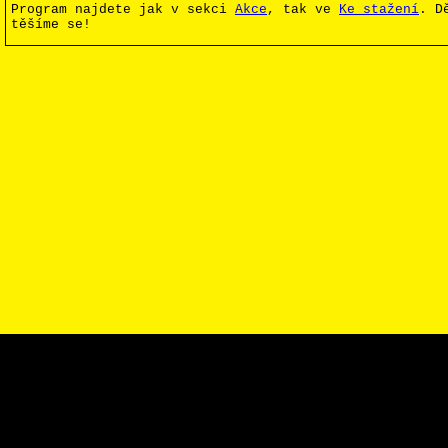
Program najdete jak v sekci
Akce
, tak ve
Ke stažení
. D
těšíme se!