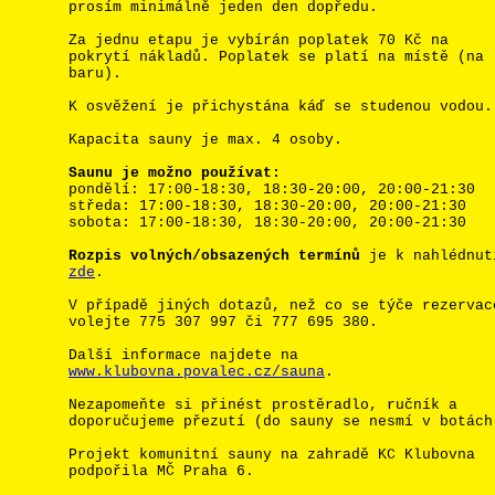
prosím minimálně jeden den dopředu.
Za jednu etapu je vybírán poplatek 70 Kč na
pokrytí nákladů. Poplatek se platí na místě (na
baru).
K osvěžení je přichystána káď se studenou vodou.
Kapacita sauny je max. 4 osoby.
Saunu je možno používat:
pondělí: 17:00-18:30, 18:30-20:00, 20:00-21:30
středa: 17:00-18:30, 18:30-20:00, 20:00-21:30
sobota: 17:00-18:30, 18:30-20:00, 20:00-21:30
Rozpis volných/obsazených termínů
je k nahlédnut
zde
.
V případě jiných dotazů, než co se týče rezervac
volejte 775 307 997 či 777 695 380.
Další informace najdete na
www.klubovna.povalec.cz/sauna
.
Nezapomeňte si přinést prostěradlo, ručník a
doporučujeme přezutí (do sauny se nesmí v botách
Projekt komunitní sauny na zahradě KC Klubovna
podpořila MČ Praha 6.