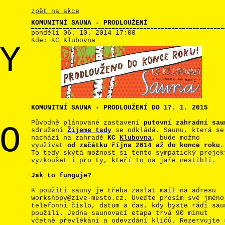
zpět na akce
KOMUNITNÍ SAUNA - PRODLOUŽENÍ
pondělí 06. 10. 2014
17:00
Kde:
KC Klubovna
Y
KOMUNITNÍ SAUNA - PRODLOUŽENÍ DO 17. 1. 2015
Původně plánované zastavení
putovní zahradní sau
O
sdružení
Žijeme tady
se odkládá. Saunu, která se
nachází na zahradě
KC
Klubovna
, bude možno
využívat
od začátku října 2014 až do konce roku
.
To tedy skýtá možnost si tento sympatický projek
vyzkoušet i pro ty, kteří to na jaře nestihli.
Jak to funguje?
K použití sauny je třeba zaslat mail na adresu
workshopy@zive-mesto.cz. Uveďte prosím své jméno
telefonní číslo, datum a čas, kdy byste rádi sau
použili. Jedna saunovací etapa trvá 90 minut
včetně převlékání a odevzdání klíčů. Rezervujte 