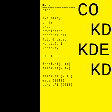
CO
menu
blog
aktuality
KD
o nás
akce
newsletter
podpořte nás
foto & video
KDE
ke stažení
kontakty
ENGLISH
KD
festival(2011)
festival(2012)
festival (2013)
mapa (2013)
partneři (2013)