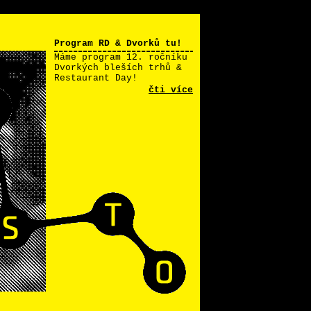
Program RD & Dvorků tu!
Máme program 12. ročníku
Dvorkých bleších trhů &
Restaurant Day!
čti více