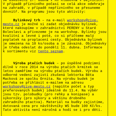
se uskuteční 17. dubna v KC Klubovna v Dejvicích.
V případě příznivého počasí se celá akce odehraje
na zahradě, v případě nepříznivého se přesuneme
dovnitř. Na programu jsou tyto aktivity:
.
Bylinkový trh
– na e-mail
workshopy@zive-
mesto.cz
je možné si zadat objednávku bylinek,
které nakoupíme v zahradnictví PERENY u Staré
Boleslavi a přivezeme je na workshop. Bylinky jsou
kvalitní a levné i poté, co si přičteme malý
poplatek na proplacení cesty. Objednávka bylinek
je omezena na 10 ks/osoba a je závazná. Objednávky
je třeba odeslat do pondělí 11. dubna. Informace
k sortimentu viz
tento seznam
.
.
Výroba ptačích budek
– po úspěšné podzimní
dílně v roce 2014 na výrobu ptačích krmítek se
letos zaměříme na výrobu ptačích budek. Výrobu a
odborné vedení zajistí zkušená lektorka Běta
Macková ze spolku Ornita. Na výrobu budek je
potřeba se přihlásit e-mailem na adresu
workshopy@zive-mesto.cz
(napište počet a typ
preferovaných budek) ideálně do 11.4. Na výběr
jsou tzv. polobudky (pro rehky a konipase) a
sýkorníky (pro sýkory a většinu drobného
zahradního ptactva). Materiál na budky zajistíme,
dotovaná cena pro návštěvníky WS bude 100 Kč/ks.
Tato aktivita není náročná a hodí se i pro děti.