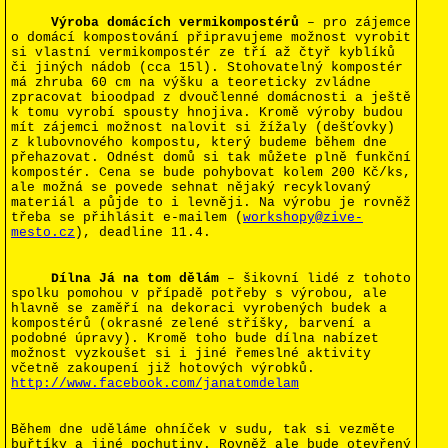
.
Výroba domácích vermikompostérů
– pro zájemce
o domácí kompostování připravujeme možnost vyrobit
si vlastní vermikompostér ze tří až čtyř kyblíků
či jiných nádob (cca 15l). Stohovatelný kompostér
má zhruba 60 cm na výšku a teoreticky zvládne
zpracovat bioodpad z dvoučlenné domácnosti a ještě
k tomu vyrobí spousty hnojiva. Kromě výroby budou
mít zájemci možnost nalovit si žížaly (dešťovky)
z klubovnového kompostu, který budeme během dne
přehazovat. Odnést domů si tak můžete plně funkční
kompostér. Cena se bude pohybovat kolem 200 Kč/ks,
ale možná se povede sehnat nějaký recyklovaný
materiál a půjde to i levněji. Na výrobu je rovněž
třeba se přihlásit e-mailem (
workshopy@zive-
mesto.cz
), deadline
11.4.
.
Dílna Já na tom dělám
– šikovní lidé z tohoto
spolku pomohou v případě potřeby s výrobou, ale
hlavně se zaměří na dekoraci vyrobených budek a
kompostérů (okrasné zelené stříšky, barvení a
podobné úpravy). Kromě toho bude dílna nabízet
možnost vyzkoušet si i jiné řemeslné aktivity
včetně zakoupení již hotových výrobků.
http://www.facebook.com/janatomdelam
Během dne uděláme ohníček v sudu, tak si vezměte
buřtíky a jiné pochutiny. Rovněž ale bude otevřený